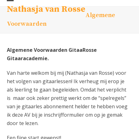
Skip
Open
Close
Nathasja van Rosse
to
Algemene
mobile
mobile
content
Voorwaarden
menu
menu
Algemene Voorwaarden GitaaRosse
Gitaaracademie.
Van harte welkom bij mij (Nathasja van Rosse) voor
het volgen van gitaarlessen! Ik verheug mij erop je
als leerling te gaan begeleiden. Omdat het verplicht
is maar ook zeker prettig werkt om de “spelregels”
van je gitaarles abonnement helder te hebben voeg
ik deze AV bij je inschrijfformulier om op je gemak
door te lezen.
Een fijne start gewenst!